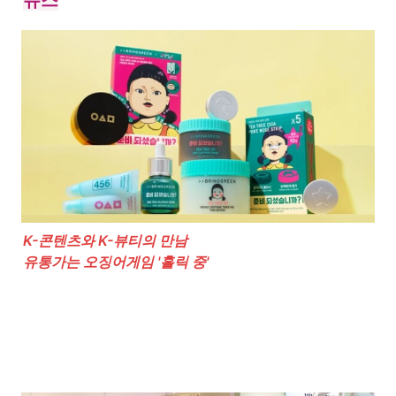
K-콘텐츠와 K-뷰티의 만남

유통가는 오징어게임 '홀릭 중'