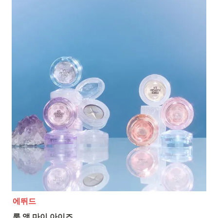
에뛰드
룩 앳 마이 아이즈