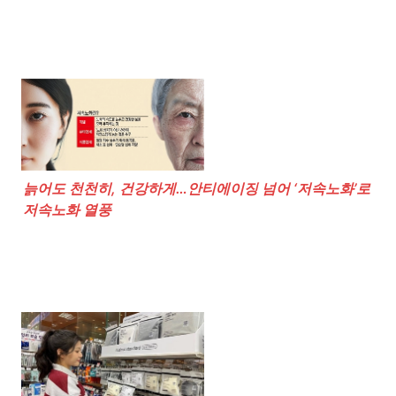
늙어도 천천히, 건강하게…안티에이징 넘어 ‘저속노화’로 
저속노화 열풍