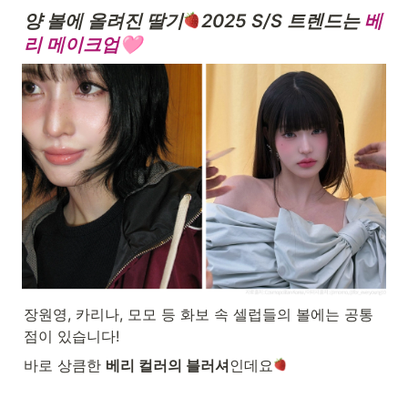
양 볼에 올려진 딸기
2025 S/S 트렌드는 
베
리 메이크업
🩷
장원영, 카리나, 모모 등 화보 속 셀럽들의 볼에는 공통
점이 있습니다!
바로 상큼한 
베리 컬러의 블러셔
인데요