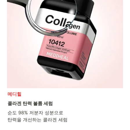
메디힐
콜라겐 탄력 볼륨 세럼
순도 98% 저분자 성분으로

탄력을 개선하는 콜라겐 세럼