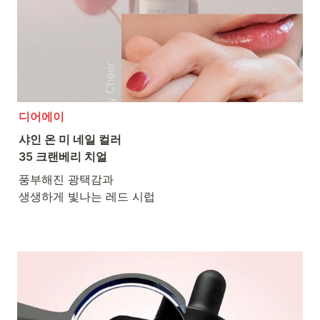
디어에이
샤인 온 미 네일 컬러 

35 크랜베리 치얼
풍부해진 광택감과

생생하게 빛나는 레드 시럽