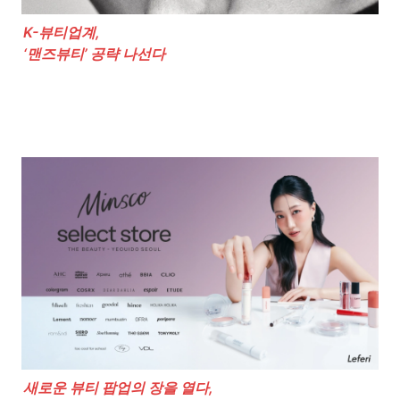
K-뷰티업계, 

‘맨즈뷰티’ 공략 나선다
새로운 뷰티 팝업의 장을 열다,
