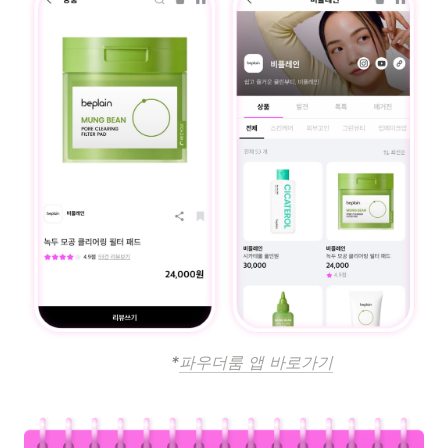
                             *
파우더룸 앱 바로가기