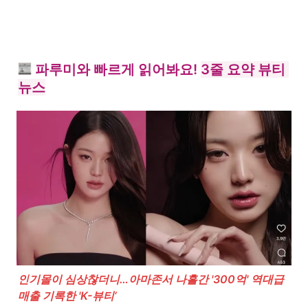
 파루미와 빠르게 읽어봐요! 
3줄 요약 뷰티 
뉴스
인기몰이 심상찮더니…아마존서 나흘간 '300억' 역대급 
매출 기록한 'K-뷰티’