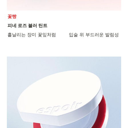
꽃빵
피네 로즈 블러 틴트
흩날리는 장미 꽃잎처럼         입술 위 부드러운 발림성