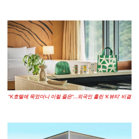
"K호텔에 묵었더니 이럴 줄은"…외국인 홀린 'K뷰티' 비결