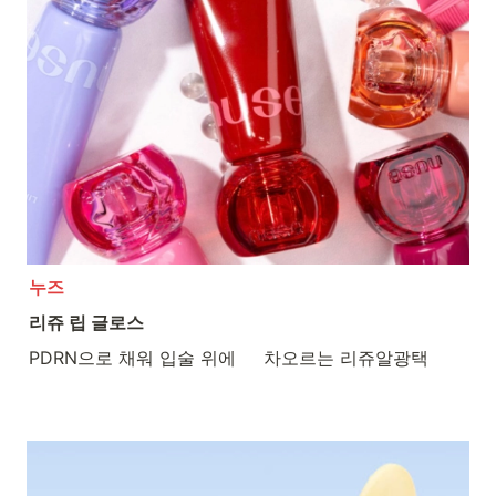
누즈
리쥬 립 글로스
PDRN으로 채워 입술 위에     차오르는 리쥬알광택