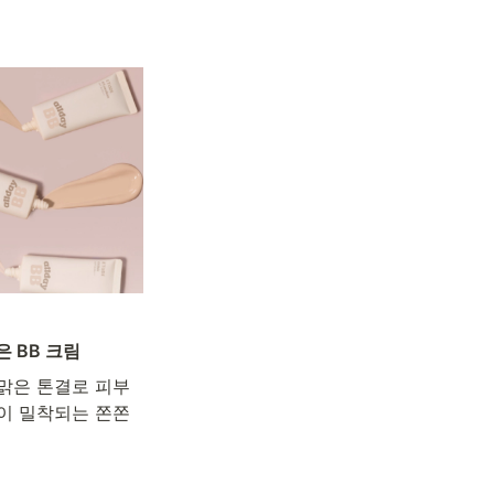
 BB 크림
맑은 톤결로 피부
이 밀착되는 쫀쫀 