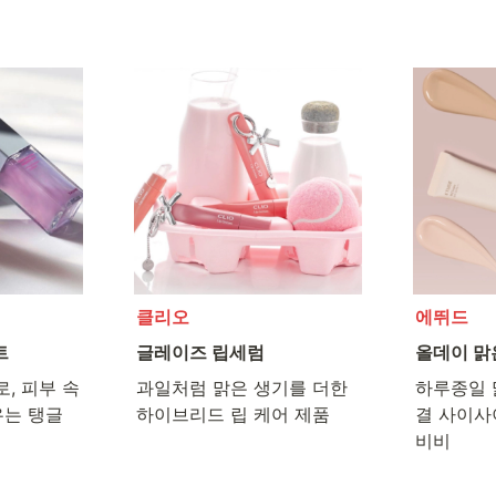
클리오
에뛰드
트
글레이즈 립세럼
올데이 맑은
, 피부 속
과일처럼 맑은 생기를 더한

하루종일 
는 탱글 
하이브리드 립 케어 제품
결 사이사
비비