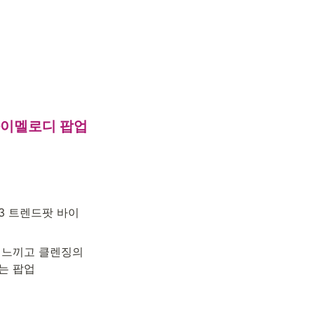
이멜로디 팝업

3 트렌드팟 바이

 느끼고 클렌징의 
는 팝업