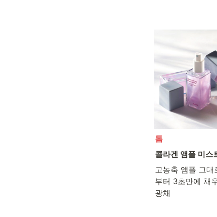
톰
콜라겐 앰플 미스
고농축 앰플 그대로
부터 3초만에 채우
광채