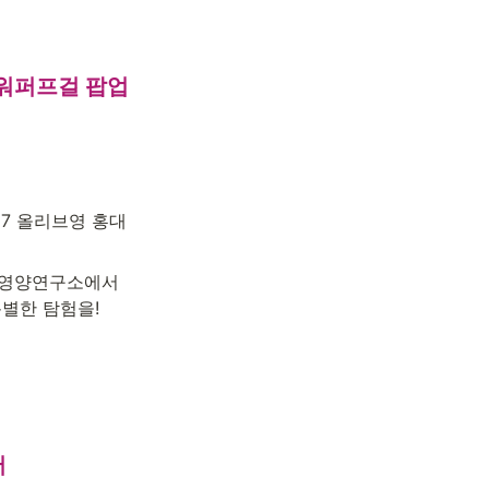
워퍼프걸 팝업

57 올리브영 홍대
 영양연구소에서 
특별한 탐험을!

