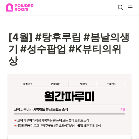
[4월] #탕후루립 #봄날의생
기 #성수팝업 #K뷰티의위
상